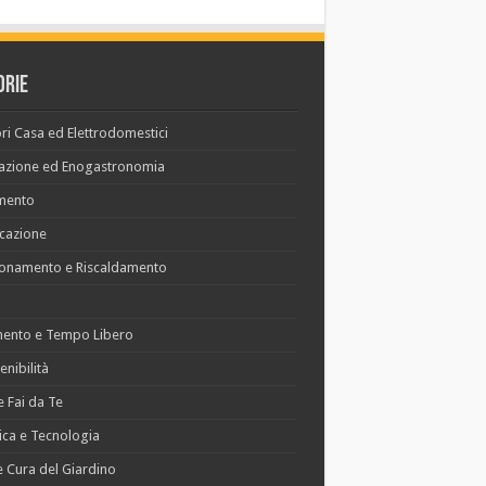
orie
ri Casa ed Elettrodomestici
azione ed Enogastronomia
mento
cazione
ionamento e Riscaldamento
mento e Tempo Libero
enibilità
 e Fai da Te
nica e Tecnologia
 e Cura del Giardino