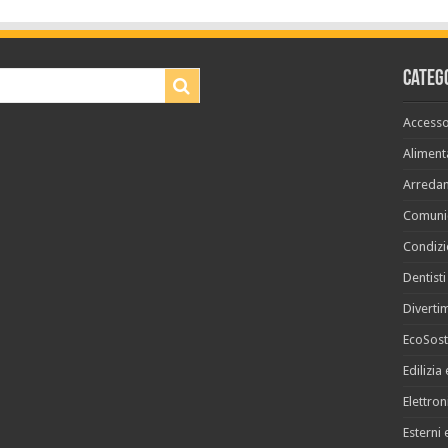
Categ
Accesso
Aliment
Arreda
Comuni
Condiz
Dentisti
Diverti
EcoSost
Edilizia
Elettro
Esterni