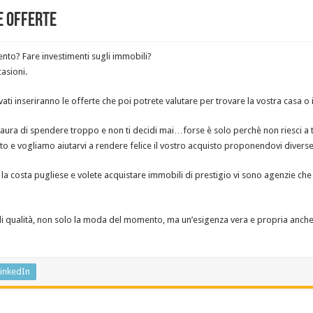
e offerte
nto? Fare investimenti sugli immobili?
asioni.
vati inseriranno le offerte che poi potrete valutare per trovare la vostra casa o
paura di spendere troppo e non ti decidi mai…forse è solo perchè non riesci a 
sto e vogliamo aiutarvi a rendere felice il vostro acquisto proponendovi diverse
la costa pugliese e volete acquistare immobili di prestigio vi sono agenzie che
 di qualità, non solo la moda del momento, ma un’esigenza vera e propria anche 
inkedIn