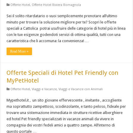
Offerte Hotel
,
Offerte Hotel Riviera Romagnola
Sei il solito ritardatario o vuoi semplicemente prenotare all’ultimo
minuto per trovare la soluzione migliore per te? Scopri le offerte
speciali a Cattolica potrai usufruire delle categorie di hotel più in linea
con le tue esigenze godendoti servizi di ottima qualità, tutti con una
caratteristica che li accomuna: la convenienza! …
Read More »
Offerte Speciali di Hotel Pet Friendly con
MyPetHotel
Offerte Hotel
,
Viaggi e Vacanze
,
Viaggi e Vacanze con Animali
Mypethotel.it , un sito giovane effervescente , invitante , accogliente
ma soprattutto zampettoso, scodinzolante, e tanto peloso, l’ideale per
trovare una sistemazione immediata in strutture ricettive alberghiere
ed hotel Pet friendly specializzati in vacanze animali da vivere in
compagnia dei vostri fedeli amici a quattro zampe. All’interno di
questo portale …