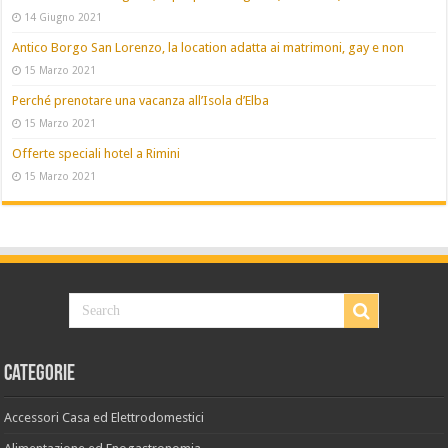
14 Giugno 2021
Antico Borgo San Lorenzo, la location adatta ai matrimoni, gay e non
15 Marzo 2021
Perché prenotare una vacanza all’Isola d’Elba
15 Marzo 2021
Offerte speciali hotel a Rimini
15 Marzo 2021
Categorie
Accessori Casa ed Elettrodomestici