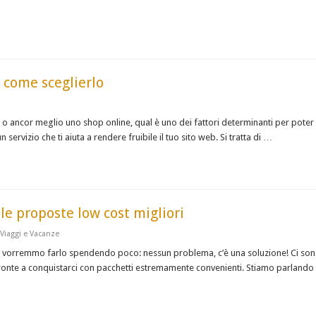
e come sceglierlo
o ancor meglio uno shop online, qual è uno dei fattori determinanti per poter 
 servizio che ti aiuta a rendere fruibile il tuo sito web. Si tratta di …
le proposte low cost migliori
Viaggi e Vacanze
tti vorremmo farlo spendendo poco: nessun problema, c’è una soluzione! Ci son
ronte a conquistarci con pacchetti estremamente convenienti. Stiamo parlando