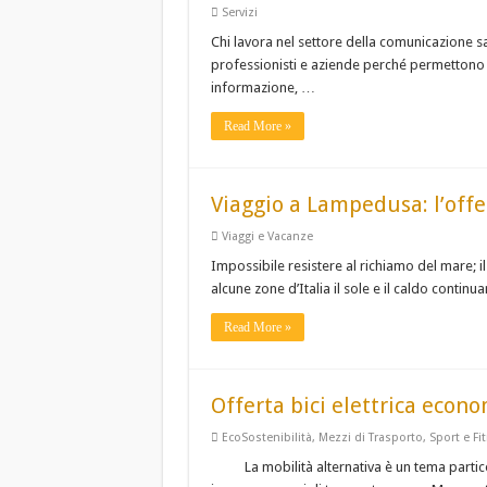
Servizi
Chi lavora nel settore della comunicazione sa
professionisti e aziende perché permettono d
informazione, …
Read More »
Viaggio a Lampedusa: l’offe
Viaggi e Vacanze
Impossibile resistere al richiamo del mare; 
alcune zone d’Italia il sole e il caldo conti
Read More »
Offerta bici elettrica econ
EcoSostenibilità
,
Mezzi di Trasporto
,
Sport e Fi
La mobilità alternativa è un tema part