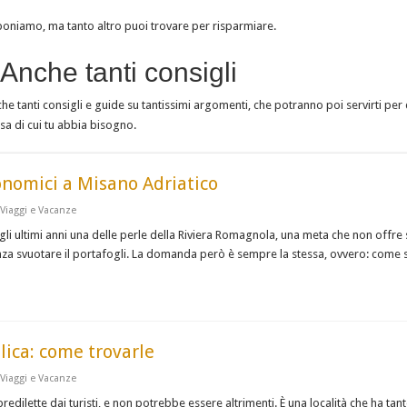
oniamo, ma tanto altro puoi trovare per risparmiare.
Anche tanti consigli
he tanti consigli e guide su tantissimi argomenti, che potranno poi servirti per d
a di cui tu abbia bisogno.
onomici a Misano Adriatico
Viaggi e Vacanze
i ultimi anni una delle perle della Riviera Romagnola, una meta che non offre s
enza svuotare il portafogli. La domanda però è sempre la stessa, ovvero: come
lica: come trovarle
Viaggi e Vacanze
predilette dai turisti, e non potrebbe essere altrimenti. È una località che ha t