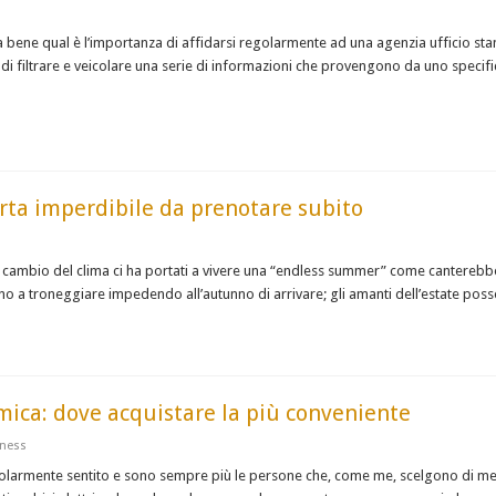
 bene qual è l’importanza di affidarsi regolarmente ad una agenzia ufficio stam
i filtrare e veicolare una serie di informazioni che provengono da uno specific
rta imperdibile da prenotare subito
il cambio del clima ci ha portati a vivere una “endless summer” come canterebbe
nuano a troneggiare impedendo all’autunno di arrivare; gli amanti dell’estate p
omica: dove acquistare la più conveniente
tness
icolarmente sentito e sono sempre più le persone che, come me, scelgono di met