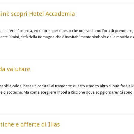
mini: scopri Hotel Accademia
a delle ferie è infinita, ed è forse per questo che non vediamo l’ora di prenotare
ente Rimini, città della Romagna che è inevitabilmente simbolo della movida e d
 da valutare
a sabbia calda, bere un cocktail al tramonto: questo e molto altro si può fare a Ri
 discoteche. Ma come scegliere l’hotel a Riccione dove soggiornare? Ci sono d
iche e offerte di Ilias