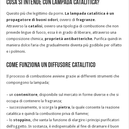
Cosa si intende con Lampada Catalitica?
Quesito più che legittimo da porre.
La lampada catalitica è un
propagatore di buoni odori
, ovvero di
fragranze
.
Attraverso la
catalisi
, ovvero una tipologia di combustione che non
prevede lingue di fuoco, essa è in grado di liberare, attraverso una
composizione chimica,
proprietà
antibatteriche.
Purifica quindi in
maniera dolce l’aria che gradualmente diventa più godibile per olfatto
e i polmoni.
Come Funziona un Diffusore Catalitico
Il processo di combustione avviene grazie ai differenti strumenti che
compongono la lampada;
– un
contenitore
, disponibile sul mercato in forme diverse e che si
occupa di contenere la fragranza;
– successivamente, si scorge la
pietra
, la quale consente la reazione
catalitica e quindi la combustione priva di fiamme;
– lo
stoppino,
che vanta la funzione di elargire i principi purificatori
dell’oggetto. In sostanza, è indispensabile al fine di diramare il buon