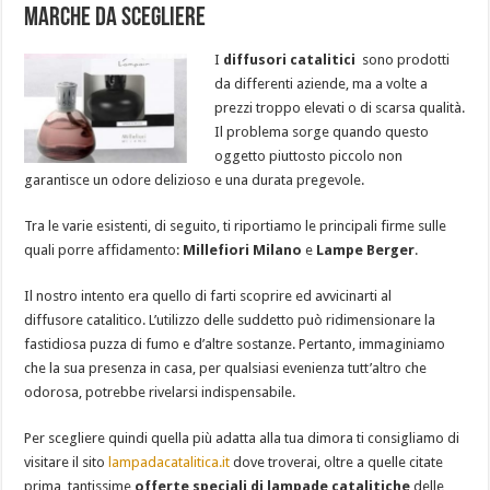
Marche da Scegliere
I
diffusori catalitici
sono prodotti
da differenti aziende, ma a volte a
prezzi troppo elevati o di scarsa qualità.
Il problema sorge quando questo
oggetto piuttosto piccolo non
garantisce un odore delizioso e una durata pregevole.
Tra le varie esistenti, di seguito, ti riportiamo le principali firme sulle
quali porre affidamento:
Millefiori Milano
e
Lampe Berger
.
Il nostro intento era quello di farti scoprire ed avvicinarti al
diffusore catalitico. L’utilizzo delle suddetto può ridimensionare la
fastidiosa puzza di fumo e d’altre sostanze. Pertanto, immaginiamo
che la sua presenza in casa, per qualsiasi evenienza tutt’altro che
odorosa, potrebbe rivelarsi indispensabile.
Per scegliere quindi quella più adatta alla tua dimora ti consigliamo di
visitare il sito
lampadacatalitica.it
dove troverai, oltre a quelle citate
prima, tantissime
offerte speciali di lampade catalitiche
delle