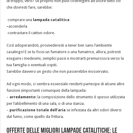
di troppo, vero? Se proprio non puoi costringerli ad uscire tutto ciò
che dovresti fare, sarebbe:
-comprare una
lampada catalitica
–
accenderla
-contrastare il cattivo odore.
Così adoperandoti, provvederesti a tener ben sano l’ambiente
casalingo! E se tu fossi un fumatore o una fumatrice, allora, potresti
eseguire i medesimi, semplici passi e mostrarti premuroso/a verso la
tua famiglia o eventuali ospiti.
Sarebbe davvero un gesto che non passerebbe inosservato.
Ad ogni modo, ci sembra essenziale renderti partecipe di alcune altre
funzioni (importanti comunque) della lampada:
–
arredamento
: la composizione dello strumento è spesso utilizzata
per l’abbellimento di una sala, o di una stanza.
–
purificazione totale dell’aria
se infestata da altri odori diversi
dal fumo, come quello da frittura.
Offerte delle migliori Lampade Catalitiche: le