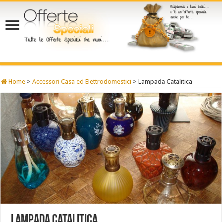
Home
>
Accessori Casa ed Elettrodomestici
>
Lampada Catalitica
Lampada Catalitica