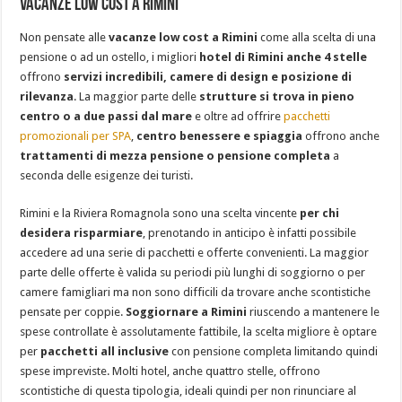
Vacanze low cost a Rimini
Non pensate alle
vacanze low cost a Rimini
come alla scelta di una
pensione o ad un ostello, i migliori
hotel di Rimini anche 4 stelle
offrono
servizi incredibili, camere di design e posizione di
rilevanza
. La maggior parte delle
strutture si trova in pieno
centro o a due passi dal mare
e oltre ad offrire
pacchetti
promozionali per SPA
,
centro benessere e spiaggia
offrono anche
trattamenti di mezza pensione o pensione completa
a
seconda delle esigenze dei turisti.
Rimini e la Riviera Romagnola sono una scelta vincente
per chi
desidera risparmiare
, prenotando in anticipo è infatti possibile
accedere ad una serie di pacchetti e offerte convenienti. La maggior
parte delle offerte è valida su periodi più lunghi di soggiorno o per
camere famigliari ma non sono difficili da trovare anche scontistiche
pensate per coppie.
Soggiornare a Rimini
riuscendo a mantenere le
spese controllate è assolutamente fattibile, la scelta migliore è optare
per
pacchetti all inclusive
con pensione completa limitando quindi
spese impreviste. Molti hotel, anche quattro stelle, offrono
scontistiche di questa tipologia, ideali quindi per non rinunciare al