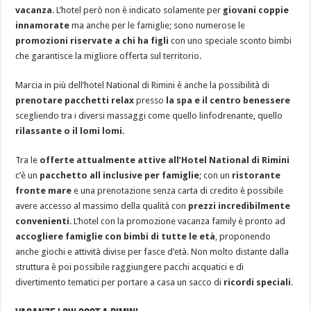
vacanza
. L’hotel però non è indicato solamente per
giovani coppie
innamorate
ma anche per le famiglie; sono numerose le
promozioni riservate
a chi ha figli
con uno speciale sconto bimbi
che garantisce la migliore offerta sul territorio.
Marcia in più dell’hotel National di Rimini è anche la possibilità di
prenotare pacchetti relax
presso
la spa e il centro benessere
scegliendo tra i diversi massaggi come quello linfodrenante, quello
rilassante o il lomi lomi.
Tra le
offerte attualmente attive all’Hotel National di Rimini
c’è un
pacchetto all inclusive per famiglie
; con un
ristorante
fronte mare
e una prenotazione senza carta di credito è possibile
avere accesso al massimo della qualità con
prezzi incredibilmente
convenienti
. L’hotel con la promozione vacanza family è pronto ad
accogliere famiglie con bimbi di tutte le età
, proponendo
anche giochi e attività divise per fasce d’età. Non molto distante dalla
struttura è poi possibile raggiungere pacchi acquatici e di
divertimento tematici per portare a casa un sacco di
ricordi speciali
.