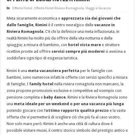
Offerte Hotel
,
Offerte Hotel Riviera Romagnola
,
Viaggi e Vacanze
Meta sicuramente economica e
apprezzata sia dai giovani che
dalle famiglie
,
Rimini
è il centro nevralgico delle
vacanze in
Riviera Romagnola
. C’è chi la definisce una meta inflazionata, in
realtà Rimini ha molto più da offrire della vita notturna e della
spiaggia; a misura di bambino, con
hotel vista mare
e strutture
ricettive pronte ad offrire
servizi sempre più moderni
si avvicina a
soddisfare ogni tipo di esigenza turistica.
Rimini è una
meta vacanziera perfetta
per le famiglie con
bambini, sono numerose infatti le offerte con servizi specifici a misura
di famiglie. I
family hotel
nella riviera romagnola non mancano, la
zona propone promozioni esclusive e competitive ad esempio con
pensione completa e
baby dance
. Rimini e la Riviera Romagnola sono
una
meta ideale per un weekend o per una vacanza più lunga
potendo giocare con l’
ottimo rapporto qualità prezzo
e la vasta
offerta che vi permetterà di scegliere ciò che più fa al caso vostro.
Non solo mare però: Rimini è anche una città di cultura dove è
possibile visitare musei, il centro storico simbolo del prestigio antico e