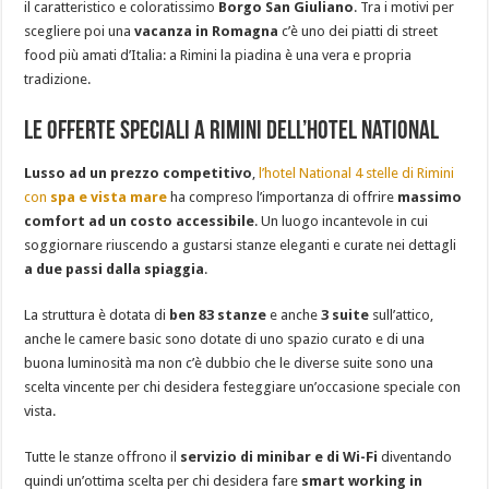
il caratteristico e coloratissimo
Borgo San Giuliano
. Tra i motivi per
scegliere poi una
vacanza in Romagna
c’è uno dei piatti di street
food più amati d’Italia: a Rimini la piadina è una vera e propria
tradizione.
Le offerte speciali a Rimini dell’Hotel National
Lusso ad un prezzo competitivo
,
l’hotel National 4 stelle di Rimini
con
spa e vista mare
ha compreso l’importanza di offrire
massimo
comfort ad un costo accessibile
. Un luogo incantevole in cui
soggiornare riuscendo a gustarsi stanze eleganti e curate nei dettagli
a due passi dalla spiaggia
.
La struttura è dotata di
ben 83 stanze
e anche
3 suite
sull’attico,
anche le camere basic sono dotate di uno spazio curato e di una
buona luminosità ma non c’è dubbio che le diverse suite sono una
scelta vincente per chi desidera festeggiare un’occasione speciale con
vista.
Tutte le stanze offrono il
servizio di minibar e di Wi-Fi
diventando
quindi un’ottima scelta per chi desidera fare
smart working in